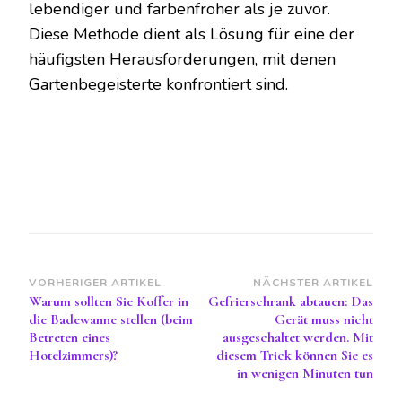
lebendiger und farbenfroher als je zuvor.
Diese Methode dient als Lösung für eine der
häufigsten Herausforderungen, mit denen
Gartenbegeisterte konfrontiert sind.
Beitragsnavigation
VORHERIGER ARTIKEL
NÄCHSTER ARTIKEL
Warum sollten Sie Koffer in
Gefrierschrank abtauen: Das
die Badewanne stellen (beim
Gerät muss nicht
Betreten eines
ausgeschaltet werden. Mit
Hotelzimmers)?
diesem Trick können Sie es
in wenigen Minuten tun