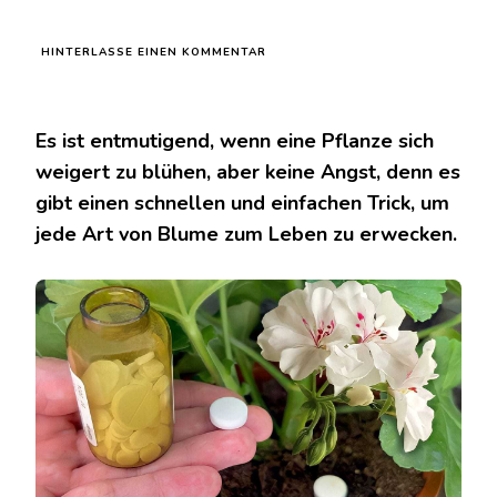
ZU
HINTERLASSE EINEN KOMMENTAR
1
TABLETTE
REICHT
AUS,
Es ist entmutigend, wenn eine Pflanze sich
UM
weigert zu blühen, aber keine Angst, denn es
JEDE
ZIMMERBLUME
gibt einen schnellen und einfachen Trick, um
ZUM
jede Art von Blume zum Leben zu erwecken.
BLÜHEN
ZU
BRINGEN:
SIE
ERWACHT
SOFORT
ZUM
LEBEN