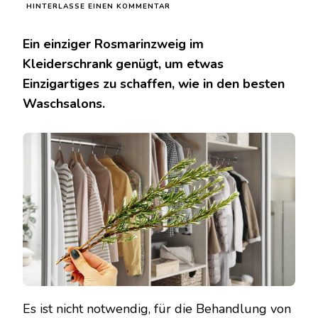
ZU
HINTERLASSE EINEN KOMMENTAR
1
ZWEIG
Ein einziger Rosmarinzweig im
ROSMARIN
IM
Kleiderschrank genügt, um etwas
SCHRANK,
Einzigartiges zu schaffen, wie in den besten
SIE
TUN
Waschsalons.
ES
SOGAR
IN
DER
WASCHKÜCHE
Es ist nicht notwendig, für die Behandlung von