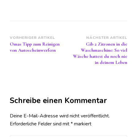
Beitragsnavigation
VORHERIGER ARTIKEL
NÄCHSTER ARTIKEL
Omas Tipp zum Reinigen
Gib 2 Zitronen in die
von Autoscheinwerfern
Waschmaschine: So viel
Wäsche hattest du noch nie
in deinem Leben
Schreibe einen Kommentar
Deine E-Mail-Adresse wird nicht veröffentlicht.
Erforderliche Felder sind mit
*
markiert