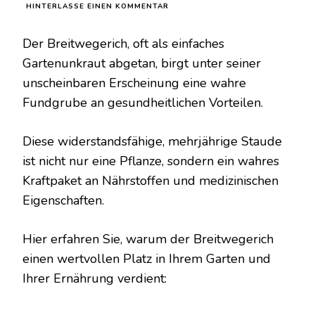
ZU
HINTERLASSE EINEN KOMMENTAR
12
BEMERKENSWERTE
Der Breitwegerich, oft als einfaches
VORTEILE
DES
Gartenunkraut abgetan, birgt unter seiner
BREITWEGERICHS:
unscheinbaren Erscheinung eine wahre
DIE
HEILKRAFT
Fundgrube an gesundheitlichen Vorteilen.
DER
NATUR
Diese widerstandsfähige, mehrjährige Staude
ist nicht nur eine Pflanze, sondern ein wahres
Kraftpaket an Nährstoffen und medizinischen
Eigenschaften.
Hier erfahren Sie, warum der Breitwegerich
einen wertvollen Platz in Ihrem Garten und
Ihrer Ernährung verdient: