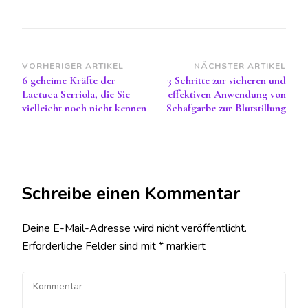
Beitragsnavigation
VORHERIGER ARTIKEL
NÄCHSTER ARTIKEL
6 geheime Kräfte der
3 Schritte zur sicheren und
Lactuca Serriola, die Sie
effektiven Anwendung von
vielleicht noch nicht kennen
Schafgarbe zur Blutstillung
Schreibe einen Kommentar
Deine E-Mail-Adresse wird nicht veröffentlicht.
Erforderliche Felder sind mit
*
markiert