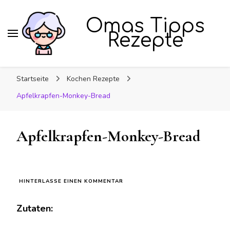
Omas Tipps
Rezepte
Startseite
Kochen Rezepte
Apfelkrapfen-Monkey-Bread
Apfelkrapfen-Monkey-Bread
ZU
HINTERLASSE EINEN KOMMENTAR
APFELKRAPFEN-
MONKEY-
Zutaten:
BREAD