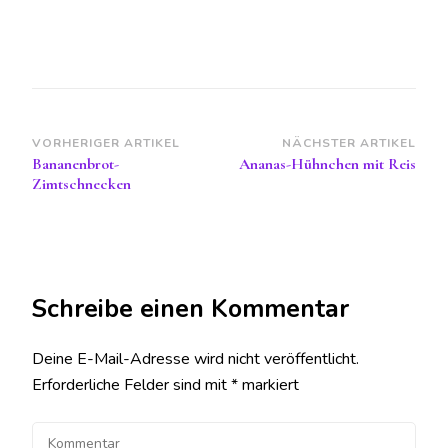
Beitragsnavigation
VORHERIGER ARTIKEL
NÄCHSTER ARTIKEL
Bananenbrot-
Ananas-Hühnchen mit Reis
Zimtschnecken
Schreibe einen Kommentar
Deine E-Mail-Adresse wird nicht veröffentlicht.
Erforderliche Felder sind mit
*
markiert