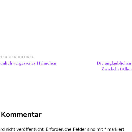
itragsnavigation
HERIGER ARTIKEL
aunlich vergessenes Hähnchen
Die unglaublichen 
Zwiebeln (Alliu
n Kommentar
 nicht veröffentlicht.
Erforderliche Felder sind mit
*
markiert