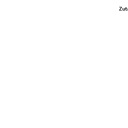
CREMIGER
CRACK
Zut
CHICKEN
PENNE