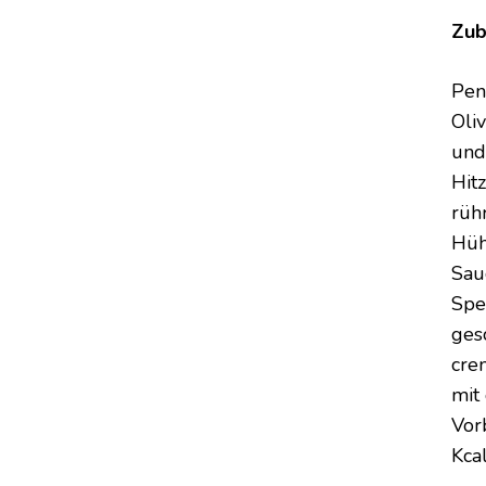
Zub
Pen
Oli
und
Hit
rüh
Hüh
Sau
Spe
ges
cre
mit
Vor
Kcal