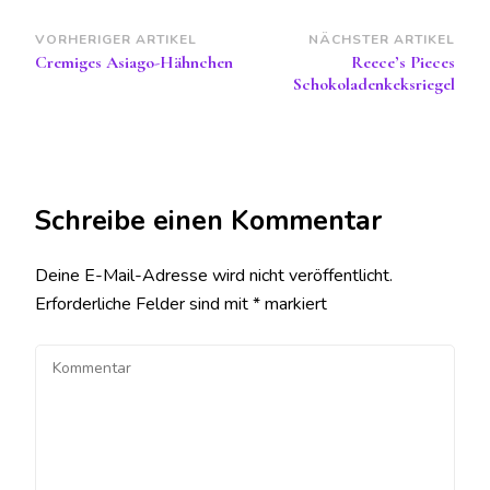
Beitragsnavigation
VORHERIGER ARTIKEL
NÄCHSTER ARTIKEL
Cremiges Asiago-Hähnchen
Reece’s Pieces
Schokoladenkeksriegel
Schreibe einen Kommentar
Deine E-Mail-Adresse wird nicht veröffentlicht.
Erforderliche Felder sind mit
*
markiert