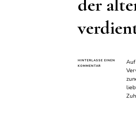
der alt
verdien
HINTERLASSE EINEN
Auf
ZU
KOMMENTAR
Ver
DER
BACKPULVER-
zun
UND
lie
LORBEERBLATT-
TRICK:
Zuh
DIE
TECHNIK
DER
ALTEN
GROSSMUTTER, D
IE E
S N