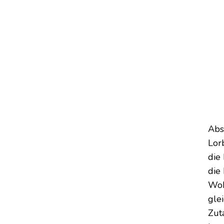
Abs
Lorb
die
die
Woh
gle
Zut