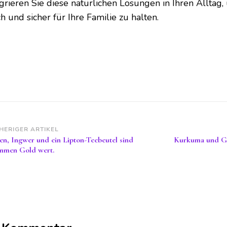
egrieren Sie diese natürlichen Lösungen in Ihren Alltag
ch und sicher für Ihre Familie zu halten.
itragsnavigation
HERIGER ARTIKEL
en, Ingwer und ein Lipton-Teebeutel sind
Kurkuma und Ge
mmen Gold wert.