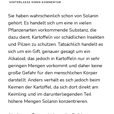
ZU
HINTERLASSE EINEN KOMMENTAR
DER
GENIALE
Sie haben wahrscheinlich schon von Solanin
TRICK,
UM
gehört. Es handelt sich um eine in vielen
DAS
Pflanzenarten vorkommende Substanz, die
KEIMEN
VON
dazu dient, Kartoffeln vor schädlichen Insekten
KARTOFFELN
und Pilzen zu schützen. Tatsächlich handelt es
ZU
HAUSE
sich um ein Gift, genauer gesagt um ein
ZU
VERHINDERN
Alkaloid, das jedoch in Kartoffeln nur in sehr
geringen Mengen vorkommt und daher keine
große Gefahr für den menschlichen Körper
darstellt. Anders verhält es sich jedoch beim
Keimen der Kartoffel, da sich dort direkt am
Keimling und im darunterliegenden Teil
höhere Mengen Solanin konzentrieren.