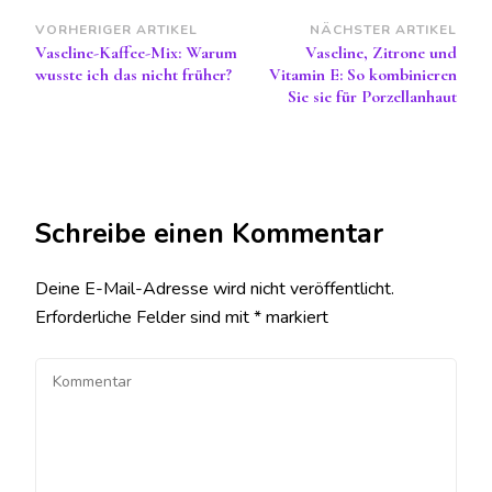
Beitragsnavigation
VORHERIGER ARTIKEL
NÄCHSTER ARTIKEL
Vaseline-Kaffee-Mix: Warum
Vaseline, Zitrone und
wusste ich das nicht früher?
Vitamin E: So kombinieren
Sie sie für Porzellanhaut
Schreibe einen Kommentar
Deine E-Mail-Adresse wird nicht veröffentlicht.
Erforderliche Felder sind mit
*
markiert