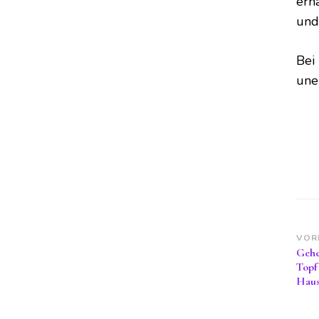
erh
und 
Bei
une
Be
VOR
Gehe
Topf
Hau