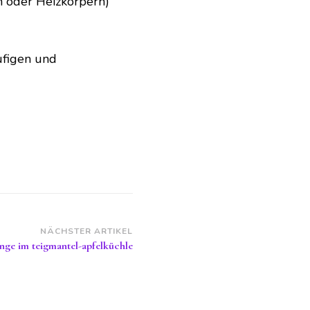
n oder Heizkörpern)
ufigen und
NÄCHSTER ARTIKEL
inge im teigmantel-apfelküchle