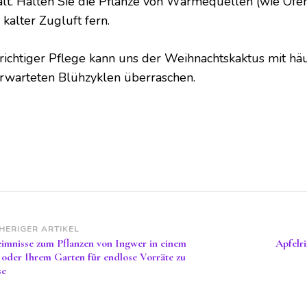
ält. Halten Sie die Pflanze von Wärmequellen (wie Öfe
kalter Zugluft fern.
 richtiger Pflege kann uns der Weihnachtskaktus mit hä
rwarteten Blühzyklen überraschen.
itragsnavigation
HERIGER ARTIKEL
imnisse zum Pflanzen von Ingwer in einem
Apfelr
 oder Ihrem Garten für endlose Vorräte zu
se