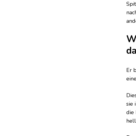
Spi
nac
and
Wi
da
Er 
ein
Die
sie
die 
hel