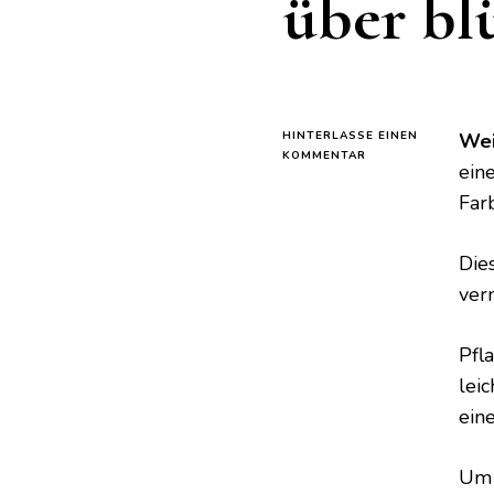
über bl
HINTERLASSE EINEN
Wei
ZU
KOMMENTAR
ein
DIE
WIRKSAMSTEN
Farb
TRICKS,
DAMIT
WEIHNACHTSKAKT
Dies
DAS
ver
GANZE
JAHR
ÜBER
Pfl
BLÜHEN
lei
ein
Um 