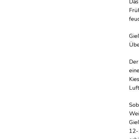
Das
Frü
feuc
Gie
Übe
Der
eine
Kie
Luf
Soba
Wei
Gie
12-