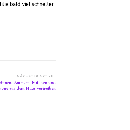
ilie bald viel schneller
NÄCHSTER ARTIKEL
 Spinnen, Ameisen, Mücken und
ione aus dem Haus vertreiben