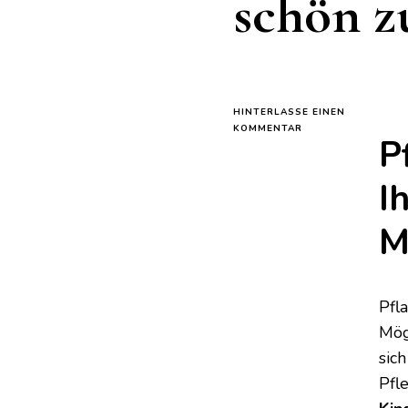
schön z
HINTERLASSE EINEN
ZU
KOMMENTAR
P
DIE
ZUTAT,
DIE
I
IHR
KINDERBETT
M
BRAUCHT,
UM
ZU
GEDEIHEN
UND
Pfl
SCHÖN
ZU
Mög
BLEIBEN
sic
Pfle