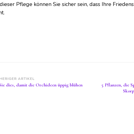
dieser Pflege können Sie sicher sein, dass Ihre Friedensl
t.
itragsnavigation
HERIGER ARTIKEL
Sie dies, damit die Orchideen üppig blühen
5 Pflanzen, die
Skorp