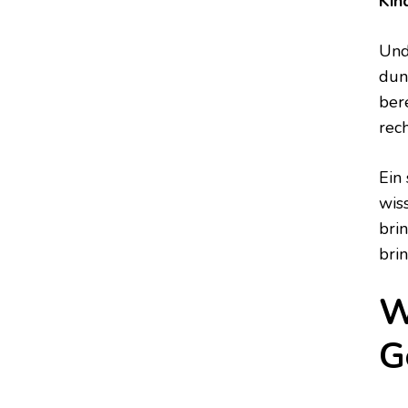
Kin
Und
dun
ber
rec
Ein
wis
bri
bri
W
G