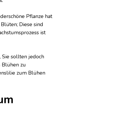
n.
nderschöne Pflanze hat
Blüten; Diese sind
achstumsprozess ist
 Sie sollten jedoch
m Blühen zu
enslilie zum Blühen
zum