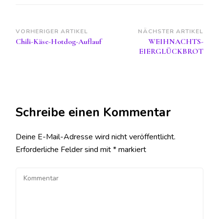
Beitragsnavigation
VORHERIGER ARTIKEL
NÄCHSTER ARTIKEL
Chili-Käse-Hotdog-Auflauf
WEIHNACHTS-
EIERGLÜCKBROT
Schreibe einen Kommentar
Deine E-Mail-Adresse wird nicht veröffentlicht.
Erforderliche Felder sind mit
*
markiert