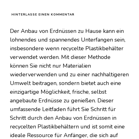
ZU
HINTERLASSE EINEN KOMMENTAR
ERDNÜSSE
ZU
Der Anbau von Erdnüssen zu Hause kann ein
HAUSE
IN
lohnendes und spannendes Unterfangen sein,
RECYCELTEN
insbesondere wenn recycelte Plastikbehälter
PLASTIKBEHÄLTERN
ANBAUEN:
verwendet werden. Mit dieser Methode
EIN
können Sie nicht nur Materialien
LEITFADEN
FÜR
wiederverwenden und zu einer nachhaltigeren
ANFÄNGER
Umwelt beitragen, sondern bietet auch eine
einzigartige Möglichkeit, frische, selbst
angebaute Erdnüsse zu genießen. Dieser
umfassende Leitfaden führt Sie Schritt für
Schritt durch den Anbau von Erdnüssen in
recycelten Plastikbehältern und ist somit eine
ideale Ressource für Anfänger, die sich auf