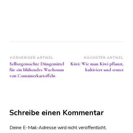
Beitragsnavigation
VORHERIGER ARTIKEL
NÄCHSTER ARTIKEL
Selbstgemachte Düngemittel
Kiwi: Wie man Kiwi pflanzt,
für ein blühendes Wachstum
kultiviert und erntet
von Containerkartoffeln
Schreibe einen Kommentar
Deine E-Mail-Adresse wird nicht veröffentlicht.