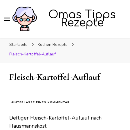
Omas Tipps
Rezepte
Startseite
Kochen Rezepte
Fleisch-Kartoffel-Auflauf
Fleisch-Kartoffel-Auflauf
ZU
HINTERLASSE EINEN KOMMENTAR
FLEISCH-
KARTOFFEL-
Deftiger Fleisch-Kartoffel-Auflauf nach
AUFLAUF
Hausmannskost