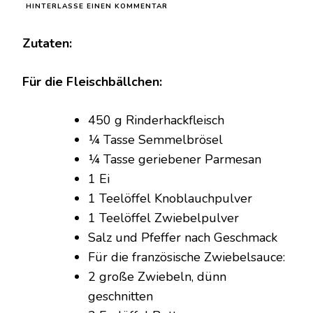
ZU
HINTERLASSE EINEN KOMMENTAR
FRANZÖSISCHE
ZWIEBEL-
Zutaten:
RINDFLEISCHBÄLLCHEN
AUS
DEM
Für die Fleischbällchen:
CROCK
POT
450 g Rinderhackfleisch
¼ Tasse Semmelbrösel
¼ Tasse geriebener Parmesan
1 Ei
1 Teelöffel Knoblauchpulver
1 Teelöffel Zwiebelpulver
Salz und Pfeffer nach Geschmack
Für die französische Zwiebelsauce:
2 große Zwiebeln, dünn
geschnitten