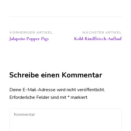
Beitragsnavigation
VORHERIGER ARTIKEL
NÄCHSTER ARTIKEL
Jalapeño Popper Pigs
Kohl-Rindfleisch-Auflauf
Schreibe einen Kommentar
Deine E-Mail-Adresse wird nicht veröffentlicht.
Erforderliche Felder sind mit
*
markiert