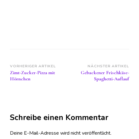
Beitragsnavigation
VORHERIGER ARTIKEL
NÄCHSTER ARTIKEL
Zimt-Zucker-Pizza mit
Gebackener Frischkäse-
Hörnchen
Spaghetti-Auflauf
Schreibe einen Kommentar
Deine E-Mail-Adresse wird nicht veröffentlicht.