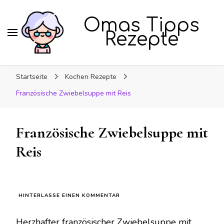
Omas Tipps
Rezepte
Startseite
Kochen Rezepte
Französische Zwiebelsuppe mit Reis
Französische Zwiebelsuppe mit
Reis
ZU
HINTERLASSE EINEN KOMMENTAR
FRANZÖSISCHE
ZWIEBELSUPPE
Herzhafter französischer Zwiebelsuppe mit
MIT