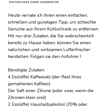
ZU
HINTERLASSE EINEN KOMMENTAR
GEBEN
SIE
Heute verrate ich Ihnen einen einfachen,
EINFACH
ZITRONE
schnellen und günstigen Tipp, um schlechte
IN
Gerüche aus Ihrem Kühlschrank zu entfernen.
DAS
KAFFEEPULVER
Mit nur drei Zutaten, die Sie wahrscheinlich
UND
bereits zu Hause haben, können Sie einen
SIE
WERDEN
natürlichen und wirksamen Lufterfrischer
ÜBERRASCHT
SEIN
herstellen. Folgen sie den Anführer !
Benötigte Zutaten:
4 Esslöffel Kaffeesatz (der Rest Ihres
gemahlenen Kaffees)
Der Saft einer Zitrone (oder zwei, wenn die
Zitronen klein sind)
2 Esslöffel Haushaltsalkohol (70% oder