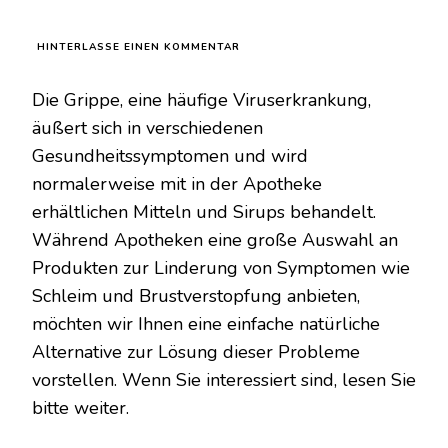
ZU
HINTERLASSE EINEN KOMMENTAR
GERIEBENER
INGWER,
Die Grippe, eine häufige Viruserkrankung,
ZWIEBEL,
KNOBLAUCH,
äußert sich in verschiedenen
ZITRONENSAFT
Gesundheitssymptomen und wird
UND
HONIG
normalerweise mit in der Apotheke
MISCHEN.
erhältlichen Mitteln und Sirups behandelt.
SO
BEREITEN
Während Apotheken eine große Auswahl an
SIE
ES
Produkten zur Linderung von Symptomen wie
ZU
Schleim und Brustverstopfung anbieten,
möchten wir Ihnen eine einfache natürliche
Alternative zur Lösung dieser Probleme
vorstellen. Wenn Sie interessiert sind, lesen Sie
bitte weiter.