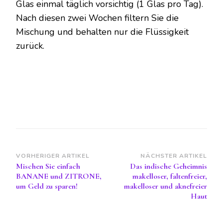
Glas einmal täglich vorsichtig (1 Glas pro Tag).
Nach diesen zwei Wochen filtern Sie die
Mischung und behalten nur die Flüssigkeit
zurück.
Beitragsnavigation
VORHERIGER ARTIKEL
NÄCHSTER ARTIKEL
Mischen Sie einfach
Das indische Geheimnis
BANANE und ZITRONE,
makelloser, faltenfreier,
um Geld zu sparen!
makelloser und aknefreier
Haut