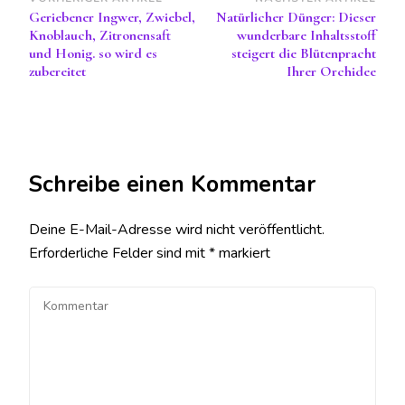
Beitragsnavigation
Geriebener Ingwer, Zwiebel,
Natürlicher Dünger: Dieser
Knoblauch, Zitronensaft
wunderbare Inhaltsstoff
und Honig. so wird es
steigert die Blütenpracht
zubereitet
Ihrer Orchidee
Schreibe einen Kommentar
Deine E-Mail-Adresse wird nicht veröffentlicht.
Erforderliche Felder sind mit
*
markiert