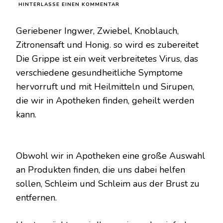
ZU
HINTERLASSE EINEN KOMMENTAR
GERIEBENER
INGWER,
Geriebener Ingwer, Zwiebel, Knoblauch,
ZWIEBEL,
KNOBLAUCH,
Zitronensaft und Honig. so wird es zubereitet
ZITRONENSAFT
Die Grippe ist ein weit verbreitetes Virus, das
UND
HONIG.
verschiedene gesundheitliche Symptome
SO
hervorruft und mit Heilmitteln und Sirupen,
WIRD
ES
die wir in Apotheken finden, geheilt werden
ZUBEREITET
kann.
Obwohl wir in Apotheken eine große Auswahl
an Produkten finden, die uns dabei helfen
sollen, Schleim und Schleim aus der Brust zu
entfernen.