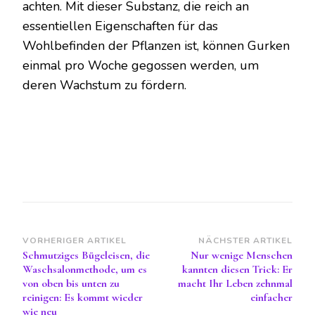
achten. Mit dieser Substanz, die reich an
essentiellen Eigenschaften für das
Wohlbefinden der Pflanzen ist, können Gurken
einmal pro Woche gegossen werden, um
deren Wachstum zu fördern.
Beitragsnavigation
VORHERIGER ARTIKEL
NÄCHSTER ARTIKEL
Schmutziges Bügeleisen, die
Nur wenige Menschen
Waschsalonmethode, um es
kannten diesen Trick: Er
von oben bis unten zu
macht Ihr Leben zehnmal
reinigen: Es kommt wieder
einfacher
wie neu