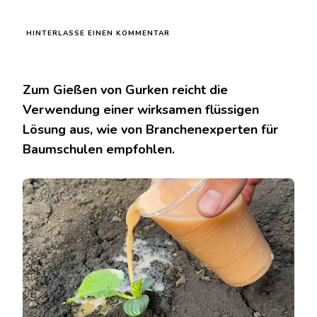
ZU
HINTERLASSE EINEN KOMMENTAR
GIESSEN S
IE G
URKEN M
IT D
Zum Gießen von Gurken reicht die
IESER K
Verwendung einer wirksamen flüssigen
RAFTVOLLEN F
LÜSSIGKEIT: W
Lösung aus, wie von Branchenexperten für
ENN S
Baumschulen empfohlen.
IE D
IES T
UN, W
ACHSEN S
IE I
N W
ENIGEN T
AGEN