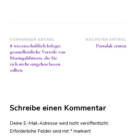
Beitragsnavigation
VORHERIGER ARTIKEL
NÄCHSTER ARTIKEL
8 wissenschaftlich belegte
Portulak ernten
gesundheitliche Vorteile von
Moringablättern, die Sie
sich nicht entgehen lassen
sollten
Schreibe einen Kommentar
Deine E-Mail-Adresse wird nicht veröffentlicht.
Erforderliche Felder sind mit
*
markiert