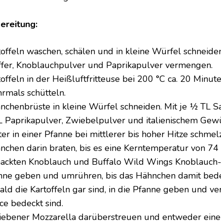
ereitung:
toffeln waschen, schälen und in kleine Würfel schneiden.
ffer, Knoblauchpulver und Paprikapulver vermengen.
toffeln in der Heißluftfritteuse bei 200 °C ca. 20 Minu
rmals schütteln.
nchenbrüste in kleine Würfel schneiden. Mit je ½ TL Sa
L Paprikapulver, Zwiebelpulver und italienischem Gew
ter in einer Pfanne bei mittlerer bis hoher Hitze schm
nchen darin braten, bis es eine Kerntemperatur von 74 °
ackten Knoblauch und Buffalo Wild Wings Knoblauch-
nne geben und umrühren, bis das Hähnchen damit bedec
ald die Kartoffeln gar sind, in die Pfanne geben und ve
ce bedeckt sind.
iebener Mozzarella darüberstreuen und entweder eine