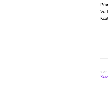
Pfan
Vor
Kcal
Be
VOR
Käse