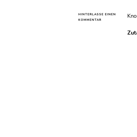
HINTERLASSE EINEN
Kno
ZU
KOMMENTAR
HÄHNCHEN
MIT
Zut
KNOBLAUCH-
PARMESAN
UND
KARTOFFELN