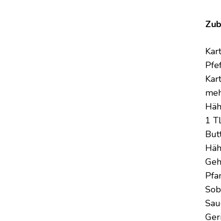
Zub
Kar
Pfe
Kar
meh
Häh
1 T
But
Häh
Geh
Pfa
Sob
Sau
Ger