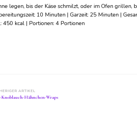
ne legen, bis der Käse schmilzt, oder im Ofen grillen, b
bereitungszeit: 10 Minuten | Garzeit: 25 Minuten | Gesa
: 450 kcal | Portionen: 4 Portionen
itragsnavigation
HERIGER ARTIKEL
-Knoblauch-Hähnchen-Wraps