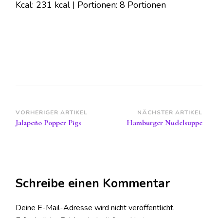
Kcal: 231 kcal | Portionen: 8 Portionen
Beitragsnavigation
VORHERIGER ARTIKEL
NÄCHSTER ARTIKEL
Jalapeño Popper Pigs
Hamburger Nudelsuppe
Schreibe einen Kommentar
Deine E-Mail-Adresse wird nicht veröffentlicht.