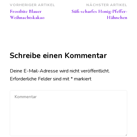
Beitragsnavigation
VORHERIGER ARTIKEL
NÄCHSTER ARTIKEL
Frostbite Blauer
Süß-scharfes Honig-Pfeffer-
Weihnachtskakao
Hähnchen
Schreibe einen Kommentar
Deine E-Mail-Adresse wird nicht veröffentlicht.
Erforderliche Felder sind mit
*
markiert