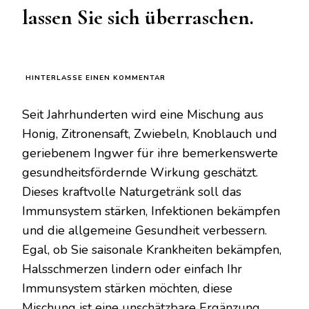
lassen Sie sich überraschen.
ZU
HINTERLASSE EINEN KOMMENTAR
HONIG,
ZITRONENSAFT,
Seit Jahrhunderten wird eine Mischung aus
ZWIEBELN,
KNOBLAUCH
Honig, Zitronensaft, Zwiebeln, Knoblauch und
UND
geriebenem Ingwer für ihre bemerkenswerte
GERIEBENER
INGWER
gesundheitsfördernde Wirkung geschätzt.
–
Dieses kraftvolle Naturgetränk soll das
NEHMEN
SIE
Immunsystem stärken, Infektionen bekämpfen
TÄGLICH
EINEN
und die allgemeine Gesundheit verbessern.
TEELÖFFEL
Egal, ob Sie saisonale Krankheiten bekämpfen,
DAVON
EIN
Halsschmerzen lindern oder einfach Ihr
UND
Immunsystem stärken möchten, diese
LASSEN
SIE
Mischung ist eine unschätzbare Ergänzung