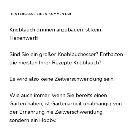
ZU
HINTERLASSE EINEN KOMMENTAR
HÖREN
SIE
Knoblauch drinnen anzubauen ist kein
AUF,
KNOBLAUCH
Hexenwerk!
ZU
KAUFEN. MIT
DIESEN
Sind Sie ein großer Knoblauchesser? Enthalten
EINFACHEN
die meisten Ihrer Rezepte Knoblauch?
GARTEN-
HACKS
KÖNNEN
Es wird also keine Zeitverschwendung sein.
SIE
IHN
ENDLOS
Wie auch immer, wenn Sie bereits einen
WACHSEN
LASSEN!
Garten haben, ist Gartenarbeit unabhängig von
der Ernährung nie Zeitverschwendung,
sondern ein Hobby.