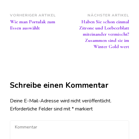
Beitragsnavigation
VORHERIGER ARTIKEL
NÄCHSTER ARTIKEL
Wie man Portulak zum
Haben Sie schon einmal
Essen auswählt
Zitrone und Lorbeerblatt
miteinander vermischt?
Zusammen sind sie im
Winter Gold wert
Schreibe einen Kommentar
Deine E-Mail-Adresse wird nicht veröffentlicht.
Erforderliche Felder sind mit
*
markiert