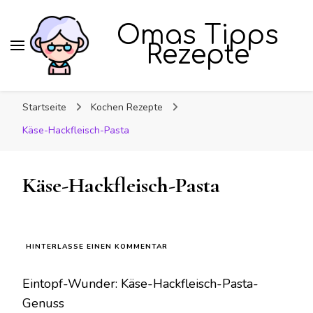
Omas Tipps
Rezepte
Startseite
Kochen Rezepte
Käse-Hackfleisch-Pasta
Käse-Hackfleisch-Pasta
ZU
HINTERLASSE EINEN KOMMENTAR
KÄSE-
HACKFLEISCH-
Eintopf-Wunder: Käse-Hackfleisch-Pasta-
PASTA
Genuss