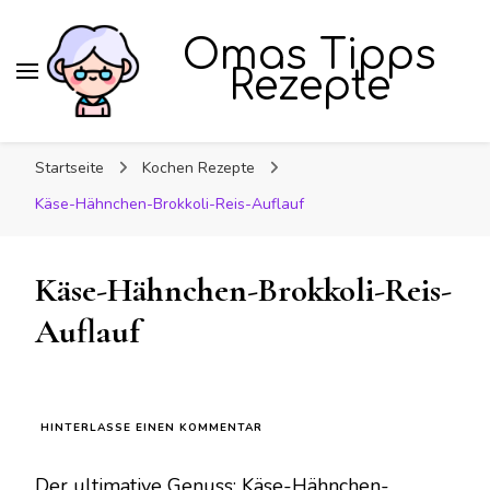
Omas Tipps
Rezepte
Startseite
Kochen Rezepte
Käse-Hähnchen-Brokkoli-Reis-Auflauf
Käse-Hähnchen-Brokkoli-Reis-
Auflauf
ZU
HINTERLASSE EINEN KOMMENTAR
KÄSE-
HÄHNCHEN-
Der ultimative Genuss: Käse-Hähnchen-
BROKKOLI-