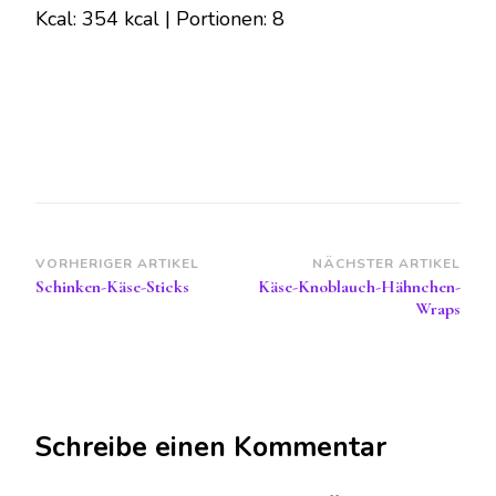
Kcal: 354 kcal | Portionen: 8
Beitragsnavigation
VORHERIGER ARTIKEL
NÄCHSTER ARTIKEL
Schinken-Käse-Sticks
Käse-Knoblauch-Hähnchen-
Wraps
Schreibe einen Kommentar