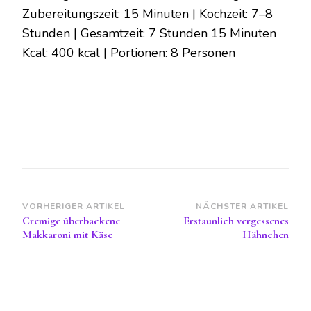
Zubereitungszeit: 15 Minuten | Kochzeit: 7–8
Stunden | Gesamtzeit: 7 Stunden 15 Minuten
Kcal: 400 kcal | Portionen: 8 Personen
Beitragsnavigation
VORHERIGER ARTIKEL
NÄCHSTER ARTIKEL
Cremige überbackene
Erstaunlich vergessenes
Makkaroni mit Käse
Hähnchen