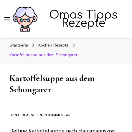
Omas Tipps
Rezepte
Startseite
Kochen Rezepte
Kartoffelsuppe aus dem Schongarer
Kartoffelsuppe aus dem
Schongarer
ZU
HINTERLASSE EINEN KOMMENTAR
KARTOFFELSUPPE
AUS
Deftige Kartoffelsuppe nach Hausmannskost
DEM