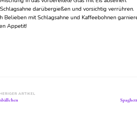
 Mischung in das vorbereitete Glas mit Eis abseihen.
 Schlagsahne darübergießen und vorsichtig verrühren.
h Belieben mit Schlagsahne und Kaffeebohnen garnier
en Appetit!
itragsnavigation
HERIGER ARTIKEL
nbällchen
Spaghett