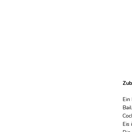
LONG
ISLAND
EISKAFFEE
Zub
Ein
Bai
Coc
Eis 