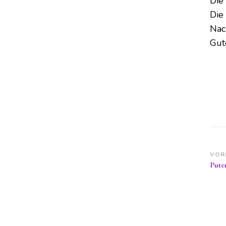
Die
Die
Nac
Gut
Be
VOR
Pute