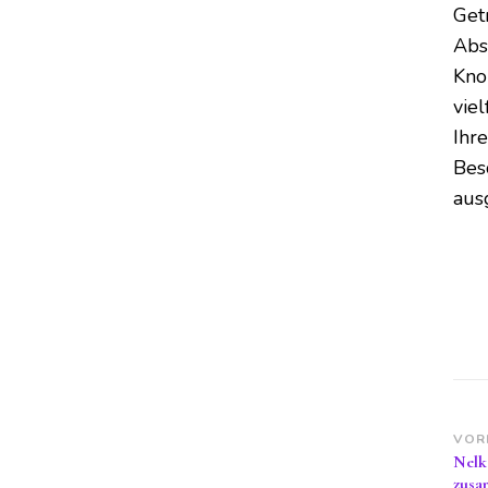
Get
Abs
Kno
viel
Ihr
Bes
aus
Be
VOR
Nelk
zusa