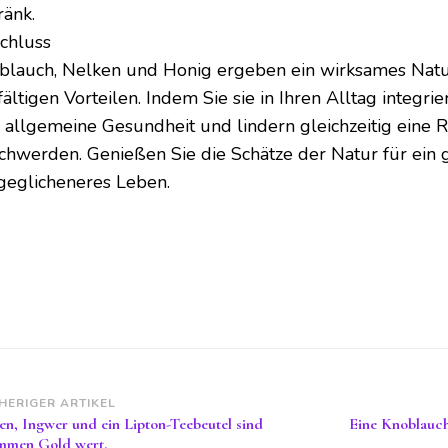
ränk.
chluss
blauch, Nelken und Honig ergeben ein wirksames Natur
fältigen Vorteilen. Indem Sie sie in Ihren Alltag integri
e allgemeine Gesundheit und lindern gleichzeitig eine R
chwerden. Genießen Sie die Schätze der Natur für ein
geglicheneres Leben.
itragsnavigation
HERIGER ARTIKEL
en, Ingwer und ein Lipton-Teebeutel sind
Eine Knoblauch
mmen Gold wert.