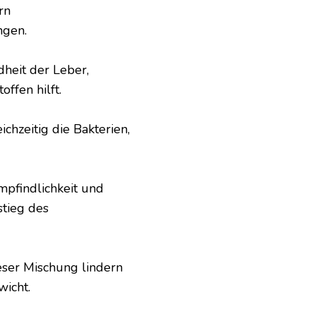
rn
ngen.
heit der Leber,
ffen hilft.
ichzeitig die Bakterien,
mpfindlichkeit und
stieg des
ser Mischung lindern
icht.