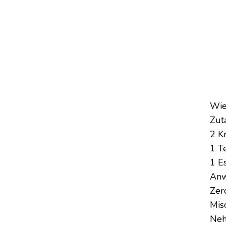
Wie
Zuta
2 K
1 T
1 E
Anw
Zer
Mis
Neh