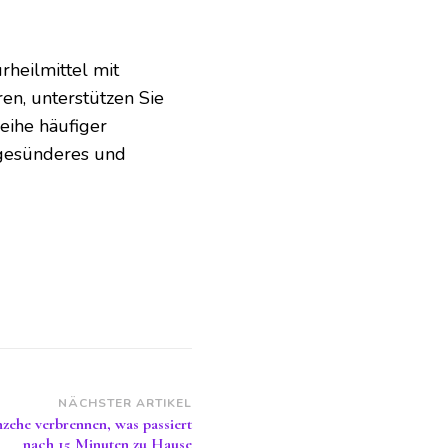
heilmittel mit
eren, unterstützen Sie
eihe häufiger
 gesünderes und
NÄCHSTER ARTIKEL
zehe verbrennen, was passiert
nach 15 Minuten zu Hause