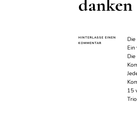
danken
HINTERLASSE EINEN
Die
ZU
KOMMENTAR
Ein 
MISCHEN
SIE
Die
NELKEN,
Kom
KNOBLAUCH,
HONIG
Jede
UND
Komb
SIE
WERDEN
15 
MIR
Tri
DANKEN