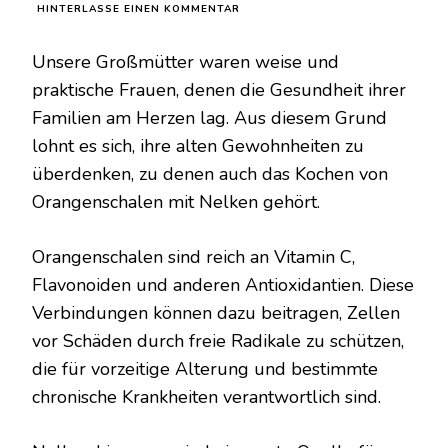
ZU
HINTERLASSE EINEN KOMMENTAR
ORANGENSCHALEN
UND
Unsere Großmütter waren weise und
NELKEN
KOCHEN:
praktische Frauen, denen die Gesundheit ihrer
DIE
Familien am Herzen lag. Aus diesem Grund
ALTE
GEWOHNHEIT
lohnt es sich, ihre alten Gewohnheiten zu
UNSERER
überdenken, zu denen auch das Kochen von
GROSSMÜTTER
Orangenschalen mit Nelken gehört.
Orangenschalen sind reich an Vitamin C,
Flavonoiden und anderen Antioxidantien. Diese
Verbindungen können dazu beitragen, Zellen
vor Schäden durch freie Radikale zu schützen,
die für vorzeitige Alterung und bestimmte
chronische Krankheiten verantwortlich sind.