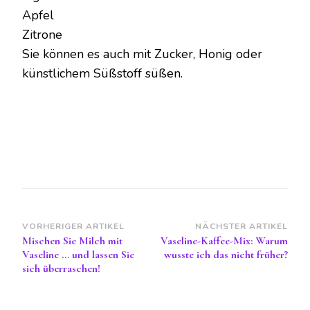
Apfel
Zitrone
Sie können es auch mit Zucker, Honig oder
künstlichem Süßstoff süßen.
Beitragsnavigation
VORHERIGER ARTIKEL
NÄCHSTER ARTIKEL
Mischen Sie Milch mit
Vaseline-Kaffee-Mix: Warum
Vaseline … und lassen Sie
wusste ich das nicht früher?
sich überraschen!