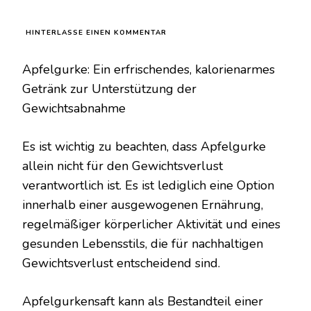
ZU
HINTERLASSE EINEN KOMMENTAR
PROBIEREN
SIE
Apfelgurke: Ein erfrischendes, kalorienarmes
DAS
APFEL-
Getränk zur Unterstützung der
GURKEN-
Gewichtsabnahme
GETRÄNK
AUS
UND
Es ist wichtig zu beachten, dass Apfelgurke
WERDEN
SIE
allein nicht für den Gewichtsverlust
MIR
verantwortlich ist. Es ist lediglich eine Option
FÜR
DAS
innerhalb einer ausgewogenen Ernährung,
REZEPT
DANKBAR
regelmäßiger körperlicher Aktivität und eines
SEIN!
gesunden Lebensstils, die für nachhaltigen
Gewichtsverlust entscheidend sind.
Apfelgurkensaft kann als Bestandteil einer