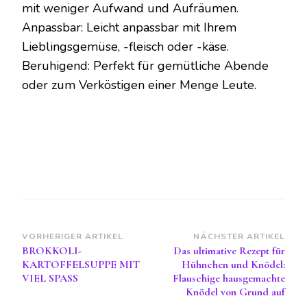
mit weniger Aufwand und Aufräumen.
Anpassbar: Leicht anpassbar mit Ihrem
Lieblingsgemüse, -fleisch oder -käse.
Beruhigend: Perfekt für gemütliche Abende
oder zum Verköstigen einer Menge Leute.
Beitragsnavigation
VORHERIGER ARTIKEL
NÄCHSTER ARTIKEL
BROKKOLI-
Das ultimative Rezept für
KARTOFFELSUPPE MIT
Hühnchen und Knödel:
VIEL SPASS
Flauschige hausgemachte
Knödel von Grund auf