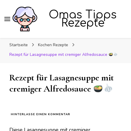
Omas Tipps
Rezepte
Startseite
Kochen Rezepte
Rezept für Lasagnesuppe mit cremiger Alfredosauce
Rezept für Lasagnesuppe mit
cremiger Alfredosauce
ZU
HINTERLASSE EINEN KOMMENTAR
REZEPT
FÜR
Diese Lasagnesuppe mit cremiger
LASAGNESUPPE