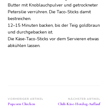
Butter mit Knoblauchpulver und getrockneter
Petersilie verrühren. Die Taco-Sticks damit
bestreichen.
12–15 Minuten backen, bis der Teig goldbraun
und durchgebacken ist.
Die Käse-Taco-Sticks vor dem Servieren etwas
abkühlen lassen.
Beitragsnavigation
VORHERIGER ARTIKEL
NÄCHSTER ARTIKEL
Popcorn Chicken
Chili-Käse-Hotdog-Auflauf