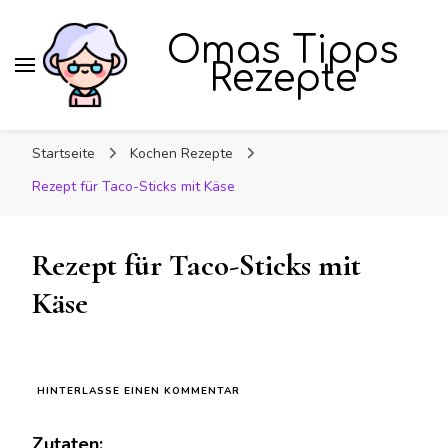
Omas Tipps
Rezepte
Startseite
Kochen Rezepte
Rezept für Taco-Sticks mit Käse
Rezept für Taco-Sticks mit
Käse
ZU
HINTERLASSE EINEN KOMMENTAR
REZEPT
FÜR
Zutaten:
TACO-