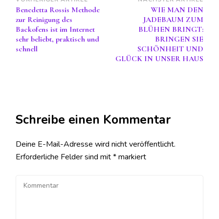
Beitragsnavigation
Benedetta Rossis Methode
WIE MAN DEN
zur Reinigung des
JADEBAUM ZUM
Backofens ist im Internet
BLÜHEN BRINGT:
sehr beliebt, praktisch und
BRINGEN SIE
schnell
SCHÖNHEIT UND
GLÜCK IN UNSER HAUS
Schreibe einen Kommentar
Deine E-Mail-Adresse wird nicht veröffentlicht.
Erforderliche Felder sind mit
*
markiert