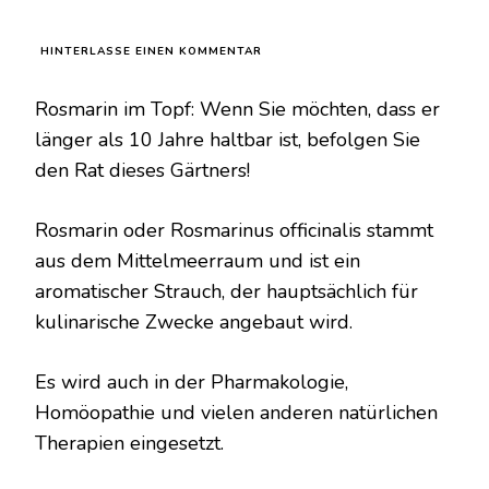
ZU
HINTERLASSE EINEN KOMMENTAR
ROSMARIN
IM
Rosmarin im Topf: Wenn Sie möchten, dass er
TOPF:
WENN
länger als 10 Jahre haltbar ist, befolgen Sie
SIE
den Rat dieses Gärtners!
MÖCHTEN,
DASS
ER
Rosmarin oder Rosmarinus officinalis stammt
LÄNGER
ALS
aus dem Mittelmeerraum und ist ein
10
aromatischer Strauch, der hauptsächlich für
JAHRE
HALTBAR
kulinarische Zwecke angebaut wird.
IST,
BEFOLGEN
SIE
Es wird auch in der Pharmakologie,
DEN
RAT
Homöopathie und vielen anderen natürlichen
DIESES
Therapien eingesetzt.
GÄRTNERS!