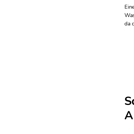
Ein
Was
da 
S
A