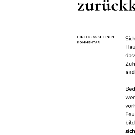
zurück
HINTERLASSE EINEN
Sic
ZU
KOMMENTAR
Hau
SO
ENTFERNEN
das
SIE
Zuh
FEUCHTIGKEIT
VON
and
WÄNDEN,
DAMIT
SIE
Bed
NIE
wer
WIEDER
ZURÜCKKOMMT
vor
Feu
bil
sic