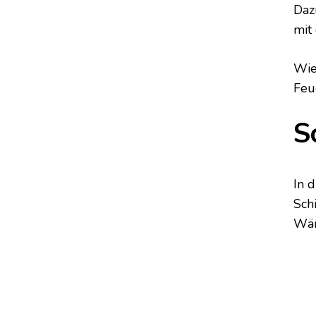
Daz
mit
Wie
Feu
S
In 
Sch
Wän