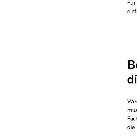
Für
ein
B
d
Wen
müs
Fac
die