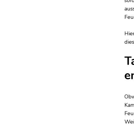
sof
aus
Feu
Hie
die
T
e
Obw
Kam
Feu
Wei