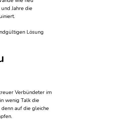
 Wände wie neu
 und Jahre die
iniert.
endgültigen Lösung
u
 treuer Verbündeter im
in wenig Talk die
 denn auf die gleiche
pfen.