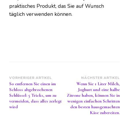
praktisches Produkt, das Sie auf Wunsch
täglich verwenden können.
Beitragsnavigation
VORHERIGER ARTIKEL
NÄCHSTER ARTIKEL
So entfernen Sie einen im
Wenn Sie 1 Liter Milch,
Schloss abgebrochenen
Joghurt und eine halbe
Schlüssel: 5 Tricks, um zu
Zitrone haben, können Sie in
vermeiden, dass alles zerlegt
wenigen einfachen Schritten
wird
den besten hausgemachten
Käse zubereiten.