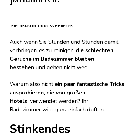
ZU
HINTERLASSE EINEN KOMMENTAR
STINKENDER
GERUCH
Auch wenn Sie Stunden und Stunden damit
IM
BADEZIMMER?
verbringen, es zu reinigen,
die schlechten
NUTZEN
Gerüche im Badezimmer bleiben
SIE
DEN
bestehen
und gehen nicht weg.
TRICK
MIT
DEM
Warum also nicht
ein paar fantastische Tricks
ÖL
ausprobieren, die von großen
IN
TOILETTENPAPIER,
Hotels
verwendet werden? Ihr
UM
ES
Badezimmer wird ganz einfach duften!
ZU
PARFÜMIEREN!
Stinkendes