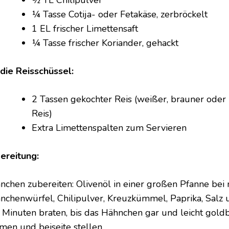
½ TL Chilipulver
¼ Tasse Cotija- oder Fetakäse, zerbröckelt
1 EL frischer Limettensaft
¼ Tasse frischer Koriander, gehackt
 die Reisschüssel:
2 Tassen gekochter Reis (weißer, brauner oder
Reis)
Extra Limettenspalten zum Servieren
ereitung:
nchen zubereiten: Olivenöl in einer großen Pfanne bei m
nchenwürfel, Chilipulver, Kreuzkümmel, Paprika, Salz 
 Minuten braten, bis das Hähnchen gar und leicht gold
men und beiseite stellen.