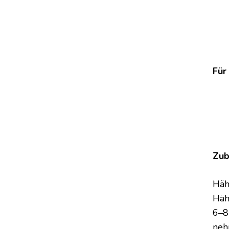
Für
Zub
Häh
Häh
6–8
neh