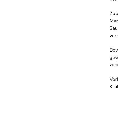
Zub
Mai
Sau
ver
Bow
gew
zus
Vor
Kca