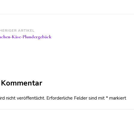
itragsnavigation
HERIGER ARTIKEL
chen-Käse-Plundergebäck
n Kommentar
 nicht veröffentlicht.
Erforderliche Felder sind mit
*
markiert