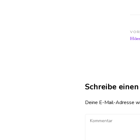
Be
VOR
Hörn
Schreibe eine
Deine E-Mail-Adresse wird