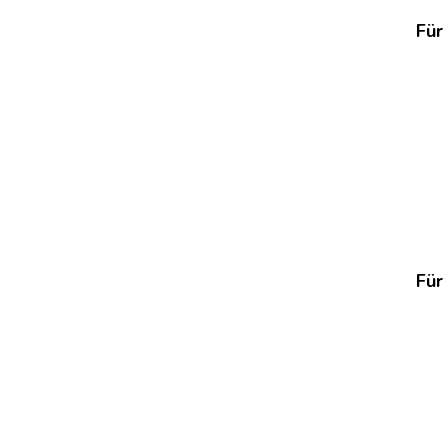
STREET
CORN
Für
CHICKEN
REISSCHÜSSEL
Für