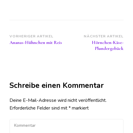
Beitragsnavigation
VORHERIGER ARTIKEL
NÄCHSTER ARTIKEL
Ananas-Hühnchen mit Reis
Hörnchen-Käse-
Plundergebäck
Schreibe einen Kommentar
Deine E-Mail-Adresse wird nicht veröffentlicht.
Erforderliche Felder sind mit
*
markiert