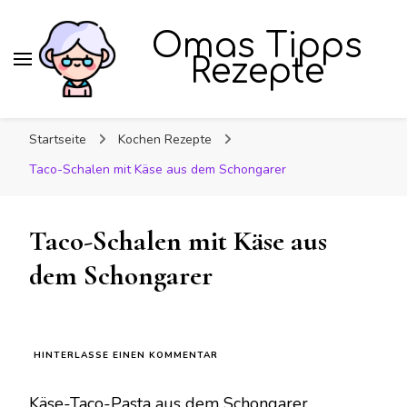
Omas Tipps
Rezepte
Startseite
Kochen Rezepte
Taco-Schalen mit Käse aus dem Schongarer
Taco-Schalen mit Käse aus
dem Schongarer
ZU
HINTERLASSE EINEN KOMMENTAR
TACO-
SCHALEN
Käse-Taco-Pasta aus dem Schongarer
MIT