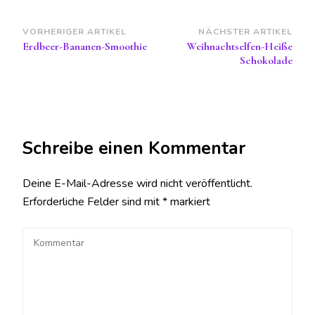
Beitragsnavigation
VORHERIGER ARTIKEL
NÄCHSTER ARTIKEL
Erdbeer-Bananen-Smoothie
Weihnachtselfen-Heiße
Schokolade
Schreibe einen Kommentar
Deine E-Mail-Adresse wird nicht veröffentlicht.
Erforderliche Felder sind mit
*
markiert