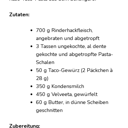
KÄSE
AUS
Zutaten:
DEM
SCHONGARER
700 g Rinderhackfleisch,
angebraten und abgetropft
3 Tassen ungekochte, al dente
gekochte und abgetropfte Pasta-
Schalen
50 g Taco-Gewürz (2 Päckchen à
28 g)
350 g Kondensmilch
450 g Velveeta, gewürfelt
60 g Butter, in dünne Scheiben
geschnitten
Zubereitung: