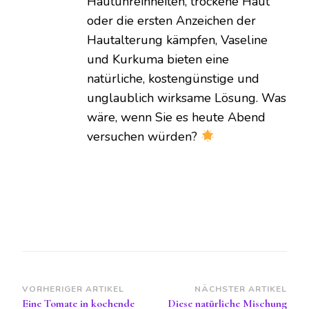
Hautunreinheiten, trockene Haut
oder die ersten Anzeichen der
Hautalterung kämpfen, Vaseline
und Kurkuma bieten eine
natürliche, kostengünstige und
unglaublich wirksame Lösung. Was
wäre, wenn Sie es heute Abend
versuchen würden?
Beitragsnavigation
VORHERIGER ARTIKEL
NÄCHSTER ARTIKEL
Eine Tomate in kochende
Diese natürliche Mischung