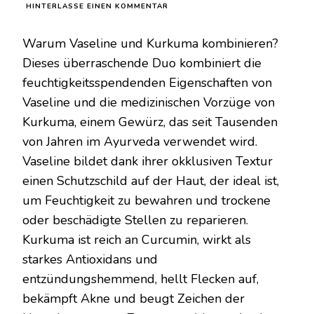
ZU
HINTERLASSE EINEN KOMMENTAR
VASELINE
UND
Warum Vaseline und Kurkuma kombinieren?
KURKUMA
MISCHEN:
Dieses überraschende Duo kombiniert die
DAS
feuchtigkeitsspendenden Eigenschaften von
URALTE
GEHEIMNIS
Vaseline und die medizinischen Vorzüge von
ENDLICH
Kurkuma, einem Gewürz, das seit Tausenden
GELÜFTET
von Jahren im Ayurveda verwendet wird.
Vaseline bildet dank ihrer okklusiven Textur
einen Schutzschild auf der Haut, der ideal ist,
um Feuchtigkeit zu bewahren und trockene
oder beschädigte Stellen zu reparieren.
Kurkuma ist reich an Curcumin, wirkt als
starkes Antioxidans und
entzündungshemmend, hellt Flecken auf,
bekämpft Akne und beugt Zeichen der