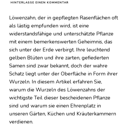
ZU
HINTERLASSE EINEN KOMMENTAR
WARUM
LÖWENZAHNWURZELN
Löwenzahn, der in gepflegten Rasenflächen oft
DER
WICHTIGSTE
als lästig empfunden wird, ist eine
TEIL
widerstandsfähige und unterschätzte Pflanze
DER
PFLANZE
mit einem bemerkenswerten Geheimnis, das
SIND
sich unter der Erde verbirgt. Ihre leuchtend
gelben Blüten und ihre zarten, gefiederten
Samen sind zwar bekannt, doch der wahre
Schatz liegt unter der Oberfläche in Form ihrer
Wurzeln. In diesem Artikel erfahren Sie,
warum die Wurzeln des Löwenzahns der
wichtigste Teil dieser bescheidenen Pflanze
sind und warum sie einen Ehrenplatz in
unseren Gärten, Küchen und Kräuterkammern
verdienen.