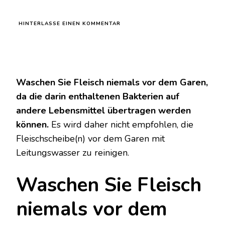
ZU
HINTERLASSE EINEN KOMMENTAR
WASCHEN
SIE
FLEISCH
NIEMALS
VOR
DEM
Waschen Sie Fleisch niemals vor dem Garen,
KOCHEN:
da die darin enthaltenen Bakterien auf
SIE
HABEN
andere Lebensmittel übertragen werden
KEINE
können.
Es wird daher nicht empfohlen, die
AHNUNG,
WAS
Fleischscheibe(n) vor dem Garen mit
MIT
IHREM
Leitungswasser zu reinigen.
KÖRPER
PASSIERT
Waschen Sie Fleisch
niemals vor dem