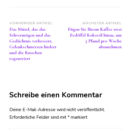
Beitragsnavigation
VORHERIGER ARTIKEL
NÄCHSTER ARTIKEL
Das Mittel, das das
Fügen Sie Ihrem Kaffee zwei
Sehvermögen und das
Esslöffel Kokosöl hinzu, um
Gedächtnis verbessert,
3 Pfund pro Woche
Gelenkschmerzen lindert
abzunehmen
und die Knochen
regeneriert
Schreibe einen Kommentar
Deine E-Mail-Adresse wird nicht veröffentlicht.
Erforderliche Felder sind mit
*
markiert