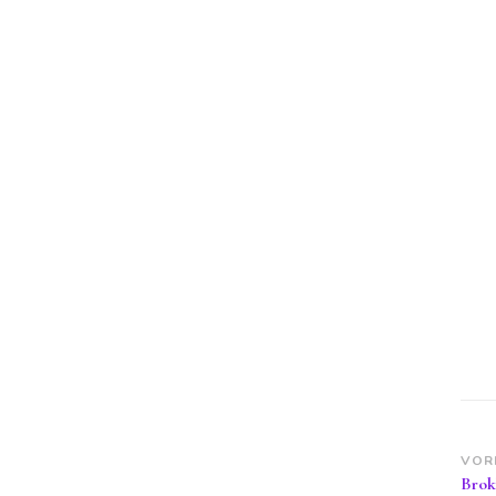
Be
VOR
Brok