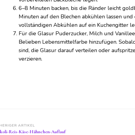
6–8 Minuten backen, bis die Ränder leicht gold
Minuten auf den Blechen abkühlen lassen und
vollständigen Abkühlen auf ein Kuchengitter le
Für die Glasur Puderzucker, Milch und Vanillee
Belieben Lebensmittelfarbe hinzufügen. Sobal
sind, die Glasur darauf verteilen oder aufsprit
verzieren.
itragsnavigation
HERIGER ARTIKEL
koli-Reis-Käse-Hähnchen-Auflauf