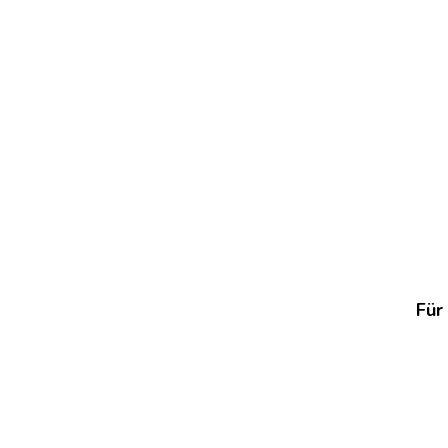
WEICHE
WEIHNACHTSPLÄT
Für