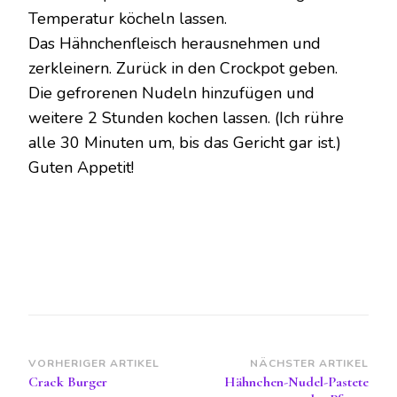
Temperatur köcheln lassen.
Das Hähnchenfleisch herausnehmen und
zerkleinern. Zurück in den Crockpot geben.
Die gefrorenen Nudeln hinzufügen und
weitere 2 Stunden kochen lassen. (Ich rühre
alle 30 Minuten um, bis das Gericht gar ist.)
Guten Appetit!
Beitragsnavigation
VORHERIGER ARTIKEL
NÄCHSTER ARTIKEL
Crack Burger
Hähnchen-Nudel-Pastete