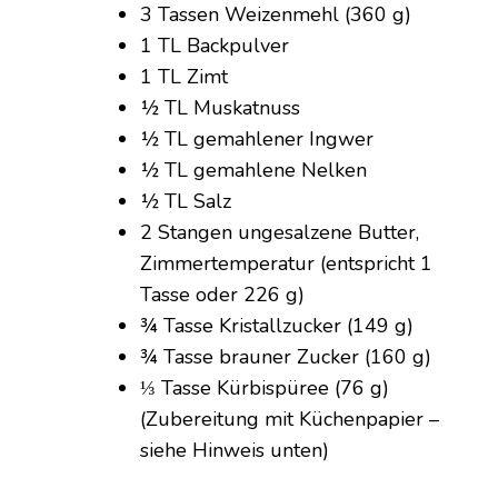
3 Tassen Weizenmehl (360 g)
1 TL Backpulver
1 TL Zimt
½ TL Muskatnuss
½ TL gemahlener Ingwer
½ TL gemahlene Nelken
½ TL Salz
2 Stangen ungesalzene Butter,
Zimmertemperatur (entspricht 1
Tasse oder 226 g)
¾ Tasse Kristallzucker (149 g)
¾ Tasse brauner Zucker (160 g)
⅓ Tasse Kürbispüree (76 g)
(Zubereitung mit Küchenpapier –
siehe Hinweis unten)