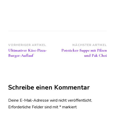
Beitragsnavigation
VORHERIGER ARTIKEL
NÄCHSTER ARTIKEL
Ultimativer Käse-Pizza-
Potsticker-Suppe mit Pilzen
Burger-Auflauf
und Pak Choi
Schreibe einen Kommentar
Deine E-Mail-Adresse wird nicht veröffentlicht.
Erforderliche Felder sind mit
*
markiert