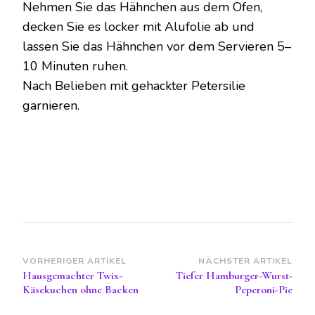
Nehmen Sie das Hähnchen aus dem Ofen,
decken Sie es locker mit Alufolie ab und
lassen Sie das Hähnchen vor dem Servieren 5–
10 Minuten ruhen.
Nach Belieben mit gehackter Petersilie
garnieren.
Beitragsnavigation
VORHERIGER ARTIKEL
NÄCHSTER ARTIKEL
Hausgemachter Twix-
Tiefer Hamburger-Wurst-
Käsekuchen ohne Backen
Peperoni-Pie