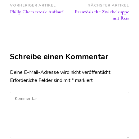
Beitragsnavigation
VORHERIGER ARTIKEL
NÄCHSTER ARTIKEL
Philly Cheesesteak Auflauf
Französische Zwiebelsuppe
mit Reis
Schreibe einen Kommentar
Deine E-Mail-Adresse wird nicht veröffentlicht.
Erforderliche Felder sind mit
*
markiert