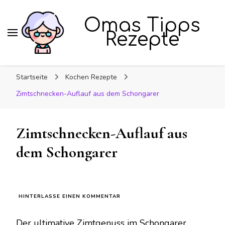
Omas Tipps
Rezepte
Startseite
Kochen Rezepte
Zimtschnecken-Auflauf aus dem Schongarer
Zimtschnecken-Auflauf aus
dem Schongarer
ZU
HINTERLASSE EINEN KOMMENTAR
ZIMTSCHNECKEN-
AUFLAUF
Der ultimative Zimtgenuss im Schongarer
AUS