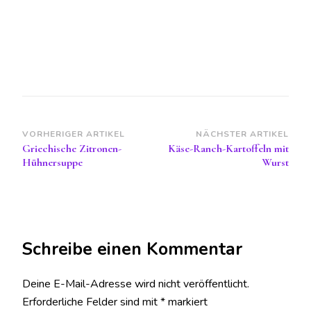
Beitragsnavigation
VORHERIGER ARTIKEL
NÄCHSTER ARTIKEL
Griechische Zitronen-
Käse-Ranch-Kartoffeln mit
Hühnersuppe
Wurst
Schreibe einen Kommentar
Deine E-Mail-Adresse wird nicht veröffentlicht.
Erforderliche Felder sind mit
*
markiert